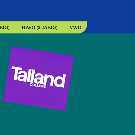
RIG)
HAVO (2 JARIG)
VWO