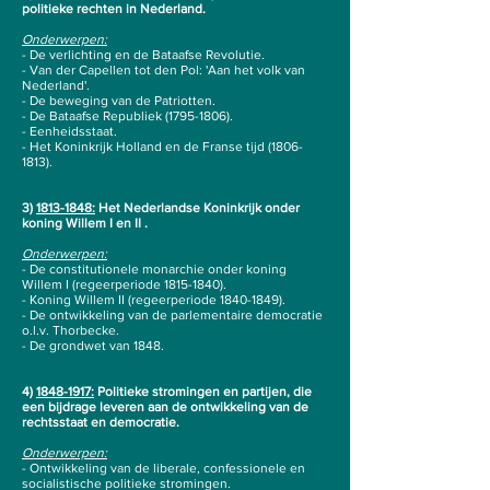
politieke rechten in Nederland.
Onderwerpen:
- De verlichting en de Bataafse Revolutie.
- Van der Capellen tot den Pol: 'Aan het volk van
Nederland'.
- De beweging van de Patriotten.
- De Bataafse Republiek
(1795-1806)
.
- Eenheidsstaat.
- Het Koninkrijk Holland en de Franse tijd
(1806-
1813)
.
3)
1813-1848
:
Het Nederlandse Koninkrijk onder
koning Willem I en II .
Onderwerpen:
- De constitutionele monarchie onder koning
Willem I (regeerperiode
1815-1840)
.
- Koning Willem II (regeerperiode
1840-1849)
.
- De ontwikkeling van de parlementaire democratie
o.l.v. Thorbecke.
-
De grondwet van 1848.
4)
1848-1917
:
Politieke stromingen en partijen, die
een bijdrage leveren aan de ontwikkeling van de
rechtsstaat en democratie.
Onderwerpen:
- Ontwikkeling van de liberale, confessionele en
socialistische politieke stromingen.