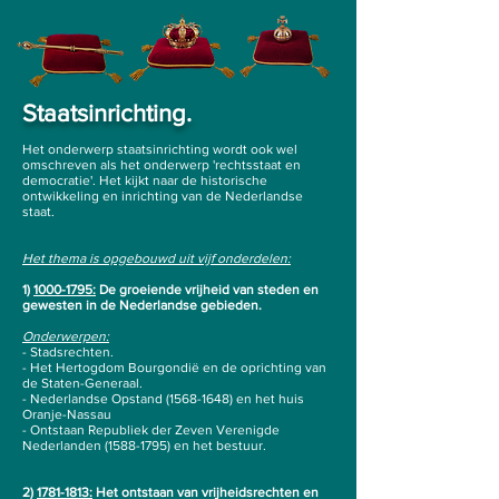
Staatsinrichting.
Het onderwerp staatsinrichting wordt ook wel
omschreven als het onderwerp 'rechtsstaat en
democratie'. Het kijkt naar de historische
ontwikkeling en inrichting van de Nederlandse
staat.
Het thema is opgebouwd uit vijf onderdelen:
1)
1000-1795
:
De groeiende vrijheid van steden en
gewesten in de Nederlandse gebieden.
Onderwerpen:
- Stadsrechten.
- Het Hertogdom Bourgondië en de oprichting van
de Staten-Generaal.
- Nederlandse Opstand
(1568-1648)
en het huis
Oranje-Nassau
- Ontstaan Republiek der Zeven Verenigde
Nederlanden
(1588-1795)
en het bestuur.
2)
1781-1813
:
Het ontstaan van vrijheidsrechten en