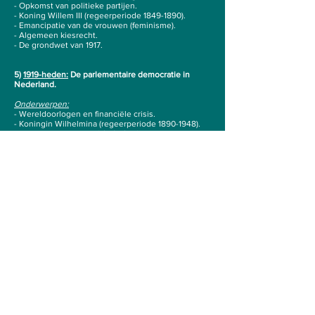
- Opkomst van politieke partijen.
- Koning Willem III (regeerperiode
1849-1890)
.
- Emancipatie van de vrouwen (feminisme).
- Algemeen kiesrecht.
- De grondwet van 1917.
5)
1919-heden:
De parlementaire democratie in
Nederland.
Onderwerpen:
- Wereldoorlogen en financiële crisis.
- Koningin Wilhelmina (regeerperiode
1890-1948)
.
- De Duitse bezetting
(1940-1945)
.
- Naoorlogse zekerheid: de verzorgingsstaat
(1950-
1970)
.
- Koningin Juliana (regeerperiode
1948-1980)
.
- Immigranten en sociaal-culturele veranderingen
(1960-2001)
.
- Koningin Beatrix (regeerperiode
1980-2013)
.
- Gevestigde orde onder druk en opkomst
populisme (vanaf 2001).
- Koning Willem-Alexander (regeerperiode sinds
2013).